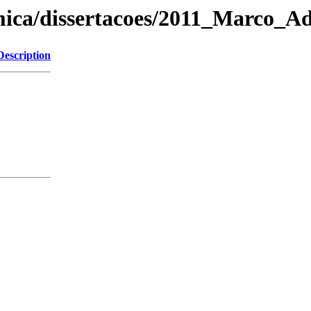
mica/dissertacoes/2011_Marco_A
Description