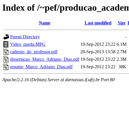
Index of /~pef/producao_acade
Name
Last modified
Size
Parent Directory
-
Video_queda.MPG
19-Sep-2012 23:22
6.1M
caderno_do_professor.pdf
20-Sep-2013 13:58
2.7M
dissertacao_Marco_Adriano_Dias.pdf
19-Sep-2012 23:22
2.3M
resumo_Marco_Adriano_Dias.pdf
19-Sep-2012 23:22
38K
Apache/2.2.16 (Debian) Server at darnassus.if.ufrj.br Port 80