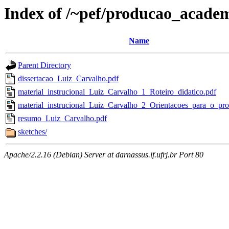
Index of /~pef/producao_acade
Name
Parent Directory
dissertacao_Luiz_Carvalho.pdf
material_instrucional_Luiz_Carvalho_1_Roteiro_didatico.pdf
material_instrucional_Luiz_Carvalho_2_Orientacoes_para_o_pro
resumo_Luiz_Carvalho.pdf
sketches/
Apache/2.2.16 (Debian) Server at darnassus.if.ufrj.br Port 80